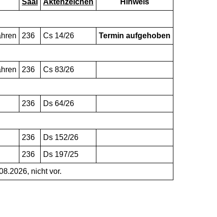
Saal
Aktenzeichen
Hinweis
ahren
236
Cs 14/26
Termin aufgehoben
ahren
236
Cs 83/26
236
Ds 64/26
236
Ds 152/26
236
Ds 197/25
8.2026, nicht vor.