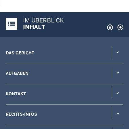
IM ÜBERBLICK
Justiz-Portal im Überblick:
INHALT
DAS GERICHT
AUFGABEN
KONTAKT
RECHTS-INFOS