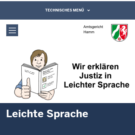
Direkt zum Inhalt
Amtsgericht Hamm: Leichte Sprache
TECHNISCHES MENÜ
Leichte Sprache, Gebärdensprachenvideo
und Kontaktformular
Leichte Sprache