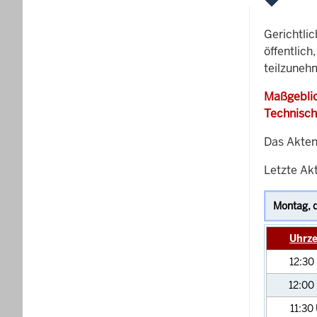
Gerichtli
öffentlich
teilzuneh
Maßgeblic
Technisch
Das Akten
Letzte Ak
Uhrze
12:30
12:00
11:30