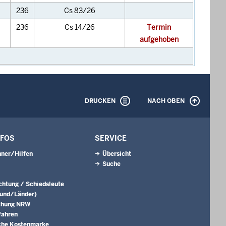
236
Cs 83/26
236
Cs 14/26
Termin
aufgehoben
DRUCKEN
NACH OBEN
NFOS
SERVICE
ner/Hilfen
Übersicht
Suche
ichtung / Schiedsleute
Bund/Länder)
chung NRW
fahren
che Kostenmarke