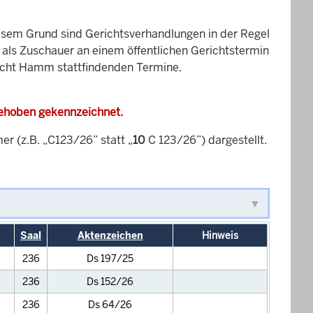
esem Grund sind Gerichtsverhandlungen in der Regel
it als Zuschauer an einem öffentlichen Gerichtstermin
richt Hamm stattfindenden Termine.
gehoben gekennzeichnet.
 (z.B. „C123/26” statt „
10
C 123/26”) dargestellt.
Saal
Aktenzeichen
Hinweis
236
Ds 197/25
236
Ds 152/26
236
Ds 64/26