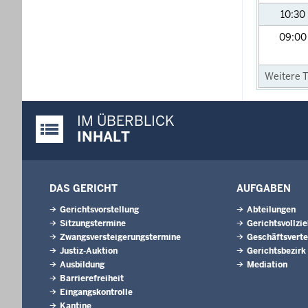
10:30
09:0
Weitere T
IM ÜBERBLICK
Justiz-Portal im Überblick:
INHALT
DAS GERICHT
AUFGABEN
Gerichtsvorstellung
Abteilungen
Sitzungstermine
Gerichtsvollzi
Zwangsversteigerungs­termine
Geschäftsverte
Justiz-Auktion
Gerichtsbezirk
Ausbildung
Mediation
Barrierefreiheit
Eingangskontrolle
Kantine