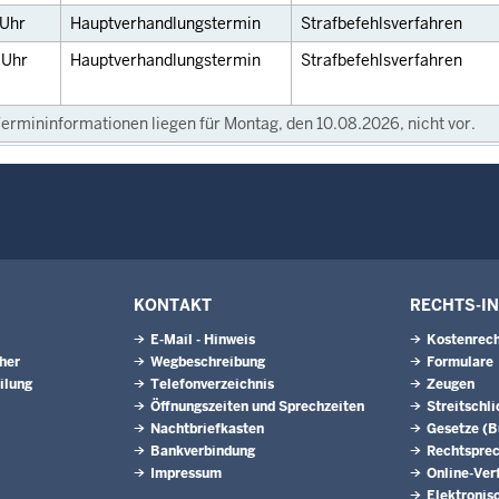
Uhr
Hauptverhandlungstermin
Strafbefehlsverfahren
0
Uhr
Hauptverhandlungstermin
Strafbefehlsverfahren
ermininformationen liegen für Montag, den 10.08.2026, nicht vor.
KONTAKT
RECHTS-I
E-Mail - Hinweis
Kostenrech
eher
Wegbeschreibung
Formulare
ilung
Telefonverzeichnis
Zeugen
Öffnungszeiten und Sprechzeiten
Streitschl
Nachtbriefkasten
Gesetze (
Bankverbindung
Rechtspre
Impressum
Online-Ver
Elektronis