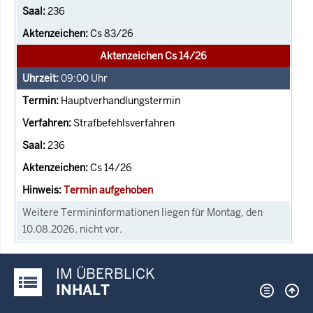
236
Cs 83/26
Aktenzeichen Cs 14/26
09:00
Uhr
Hauptverhandlungstermin
Strafbefehlsverfahren
236
Cs 14/26
Termin aufgehoben
Weitere Termininformationen liegen für Montag, den
10.08.2026, nicht vor.
IM ÜBERBLICK
Justiz-Portal im Überblick:
INHALT